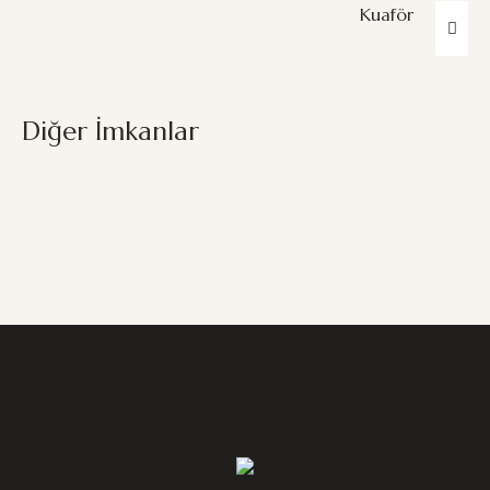
Kuaför
Diğer İmkanlar