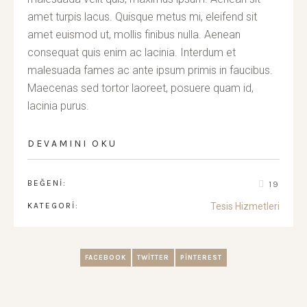
amet turpis lacus. Quisque metus mi, eleifend sit
amet euismod ut, mollis finibus nulla. Aenean
consequat quis enim ac lacinia. Interdum et
malesuada fames ac ante ipsum primis in faucibus.
Maecenas sed tortor laoreet, posuere quam id,
lacinia purus.
DEVAMINI OKU
BEĞENI:
19
KATEGORI:
Tesis Hizmetleri
FACEBOOK
TWITTER
PINTEREST