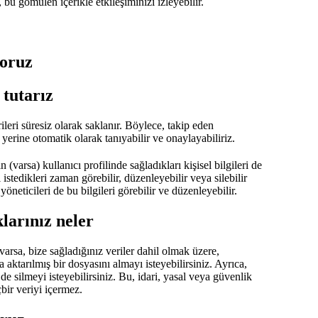
 bu gömülen içerikle etkileşiminizi izleyebilir.
yoruz
 tutarız
leri süresiz olarak saklanır. Böylece, takip eden
erine otomatik olarak tanıyabilir ve onaylayabiliriz.
 (varsa) kullanıcı profilinde sağladıkları kişisel bilgileri de
i istedikleri zaman görebilir, düzenleyebilir veya silebilir
yöneticileri de bu bilgileri görebilir ve düzenleyebilir.
larınız neler
arsa, bize sağladığınız veriler dahil olmak üzere,
 aktarılmış bir dosyasını almayı isteyebilirsiniz. Ayrıca,
de silmeyi isteyebilirsiniz. Bu, idari, yasal veya güvenlik
ir veriyi içermez.