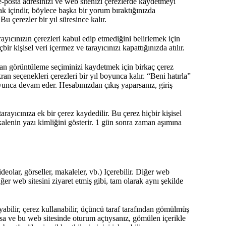
 e-posta adresinizi ve web sitenizi çerezlerde kaydetmeyi
ak içindir, böylece başka bir yorum bıraktığınızda
u çerezler bir yıl süresince kalır.
arayıcınızın çerezleri kabul edip etmediğini belirlemek için
ir kişisel veri içermez ve tarayıcınızı kapattığınızda atılır.
ekran görüntüleme seçiminizi kaydetmek için birkaç çerez
ran seçenekleri çerezleri bir yıl boyunca kalır. “Beni hatırla”
boyunca devam eder. Hesabınızdan çıkış yaparsanız, giriş
rayıcınıza ek bir çerez kaydedilir. Bu çerez hiçbir kişisel
alenin yazı kimliğini gösterir. 1 gün sonra zaman aşımına
deolar, görseller, makaleler, vb.) Içerebilir. Diğer web
iğer web sitesini ziyaret etmiş gibi, tam olarak aynı şekilde
yabilir, çerez kullanabilir, üçüncü taraf tarafından gömülmüş
arsa ve bu web sitesinde oturum açtıysanız, gömülen içerikle