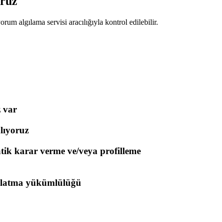
oruz
um algılama servisi aracılığıyla kontrol edilebilir.
z var
lıyoruz
matik karar verme ve/veya profilleme
nlatma yükümlülüğü