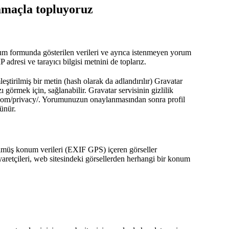
 amaçla topluyoruz
rum formunda gösterilen verileri ve ayrıca istenmeyen yorum
P adresi ve tarayıcı bilgisi metnini de toplarız.
ştirilmiş bir metin (hash olarak da adlandırılır) Gravatar
ı görmek için, sağlanabilir. Gravatar servisinin gizlilik
tic.com/privacy/. Yorumunuzun onaylanmasından sonra profil
ünür.
ülmüş konum verileri (EXIF GPS) içeren görseller
aretçileri, web sitesindeki görsellerden herhangi bir konum