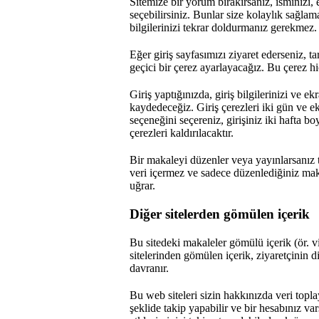
Sitemize bir yorum bırakırsanız, isminizi,
seçebilirsiniz. Bunlar size kolaylık sağlam
bilgilerinizi tekrar doldurmanız gerekmez. B
Eğer giriş sayfasımızı ziyaret ederseniz, t
geçici bir çerez ayarlayacağız. Bu çerez hiçb
Giriş yaptığınızda, giriş bilgilerinizi ve 
kaydedeceğiz. Giriş çerezleri iki gün ve ek
seçeneğini seçereniz, girişiniz iki hafta 
çerezleri kaldırılacaktır.
Bir makaleyi düzenler veya yayınlarsanız ta
veri içermez ve sadece düzenlediğiniz mak
uğrar.
Diğer sitelerden gömülen içerik
Bu sitedeki makaleler gömülü içerik (ör. vi
sitelerinden gömülen içerik, ziyaretçinin d
davranır.
Bu web siteleri sizin hakkınızda veri topla
şeklide takip yapabilir ve bir hesabınız v