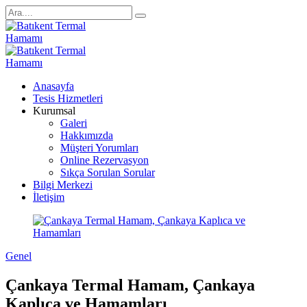
Anasayfa
Tesis Hizmetleri
Kurumsal
Galeri
Hakkımızda
Müşteri Yorumları
Online Rezervasyon
Sıkça Sorulan Sorular
Bilgi Merkezi
İletişim
Genel
Çankaya Termal Hamam, Çankaya
Kaplıca ve Hamamları