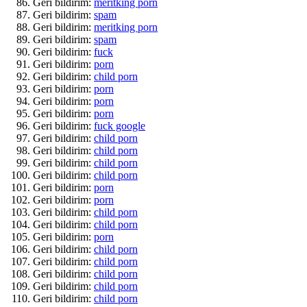
Geri bildirim:
meritking porn
Geri bildirim:
spam
Geri bildirim:
meritking porn
Geri bildirim:
spam
Geri bildirim:
fuck
Geri bildirim:
porn
Geri bildirim:
child porn
Geri bildirim:
porn
Geri bildirim:
porn
Geri bildirim:
porn
Geri bildirim:
fuck google
Geri bildirim:
child porn
Geri bildirim:
child porn
Geri bildirim:
child porn
Geri bildirim:
child porn
Geri bildirim:
porn
Geri bildirim:
porn
Geri bildirim:
child porn
Geri bildirim:
child porn
Geri bildirim:
porn
Geri bildirim:
child porn
Geri bildirim:
child porn
Geri bildirim:
child porn
Geri bildirim:
child porn
Geri bildirim:
child porn