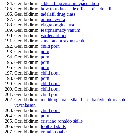
Geri bildirim:
sildenafil premature ejaculation
Geri bildirim:
how to reduce side effects of sildenafil
Geri bildirim:
tadalafil drug class
Geri bildirim:
online levitra
Geri bildirim:
viagra original use
Geri bildirim:
fearpharmacy valium
Geri bildirim:
vardenafil hci
Geri bildirim:
simdi ananı sıktım senin
Geri bildirim:
child porn
Geri bildirim:
porn
Geri bildirim:
porn
Geri bildirim:
porn
Geri bildirim:
porn
Geri bildirim:
child porn
Geri bildirim:
porn
Geri bildirim:
child porn
Geri bildirim:
child porn
Geri bildirim:
child porn
Geri bildirim:
meritking ananı siker bir daha öyle bir makale
yayınlarsan
Geri bildirim:
child porn
Geri bildirim:
porn
Geri bildirim:
cristiano ronaldo skills
Geri bildirim:
football skills
Geri bildirim:
grandpashabet