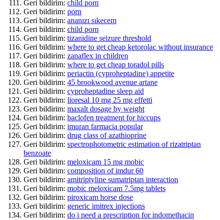
Geri bildirim:
child porn
Geri bildirim:
porn
Geri bildirim:
ananızı sıkecem
Geri bildirim:
child porn
Geri bildirim:
tizanidine seizure threshold
Geri bildirim:
where to get cheap ketorolac without insurance
Geri bildirim:
zanaflex in children
Geri bildirim:
where to get cheap toradol pills
Geri bildirim:
periactin (cyproheptadine) appetite
Geri bildirim:
45 brookwood avenue artane
Geri bildirim:
cyproheptadine sleep aid
Geri bildirim:
lioresal 10 mg 25 mg effetti
Geri bildirim:
maxalt dosage by weight
Geri bildirim:
baclofen treatment for hiccups
Geri bildirim:
imuran farmacia popular
Geri bildirim:
drug class of azathioprine
Geri bildirim:
spectrophotometric estimation of rizatriptan
benzoate
Geri bildirim:
meloxicam 15 mg mobic
Geri bildirim:
composition of imdur 60
Geri bildirim:
amitriptyline sumatriptan interaction
Geri bildirim:
mobic meloxicam 7.5mg tablets
Geri bildirim:
piroxicam horse dose
Geri bildirim:
generic imitrex injections
Geri bildirim:
do i need a prescription for indomethacin