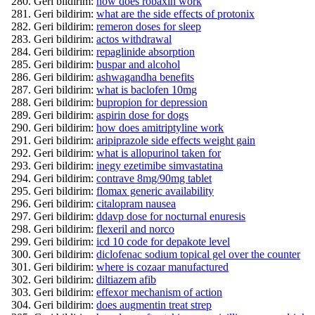
Geri bildirim:
how does robaxin work
Geri bildirim:
what are the side effects of protonix
Geri bildirim:
remeron doses for sleep
Geri bildirim:
actos withdrawal
Geri bildirim:
repaglinide absorption
Geri bildirim:
buspar and alcohol
Geri bildirim:
ashwagandha benefits
Geri bildirim:
what is baclofen 10mg
Geri bildirim:
bupropion for depression
Geri bildirim:
aspirin dose for dogs
Geri bildirim:
how does amitriptyline work
Geri bildirim:
aripiprazole side effects weight gain
Geri bildirim:
what is allopurinol taken for
Geri bildirim:
inegy ezetimibe simvastatina
Geri bildirim:
contrave 8mg/90mg tablet
Geri bildirim:
flomax generic availability
Geri bildirim:
citalopram nausea
Geri bildirim:
ddavp dose for nocturnal enuresis
Geri bildirim:
flexeril and norco
Geri bildirim:
icd 10 code for depakote level
Geri bildirim:
diclofenac sodium topical gel over the counter
Geri bildirim:
where is cozaar manufactured
Geri bildirim:
diltiazem afib
Geri bildirim:
effexor mechanism of action
Geri bildirim:
does augmentin treat strep