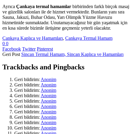
Ayrıca
Çankaya termal hamamlar
birbirinden farklı birçok masaj
ve güzellik salonları ile de hizmet vermektedir. Bunların yanı sıra
Sauna, Jakuzi, Buhar Odası, Yarı Olimpik Yüzme Havuzu
hizmetinide sunmaktadır. Unutamayacağınız bir gün yaşatmak için
en kısa sürede bizimle iletişime geçmeniz yeterli olacaktır.
Çankaya Kaplıca ve Hamamları
,
Çankaya Termal Hamam
0
0
Facebook
Twitter
Pinterest
Geri
Post
Sincan Termal Hamam, Sincan Kaplıca ve Hamamları
Trackbacks and Pingbacks
Geri bildirim:
Anonim
Geri bildirim:
Anonim
Geri bildirim:
Anonim
Geri bildirim:
Anonim
Geri bildirim:
Anonim
Geri bildirim:
Anonim
Geri bildirim:
Anonim
Geri bildirim:
Anonim
Geri bildirim:
Anonim
Geri bildirim:
Anonim
Geri bildirim:
Anonim