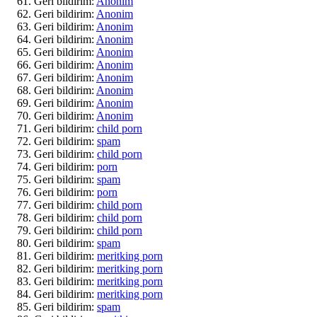
Geri bildirim:
Anonim
Geri bildirim:
Anonim
Geri bildirim:
Anonim
Geri bildirim:
Anonim
Geri bildirim:
Anonim
Geri bildirim:
Anonim
Geri bildirim:
Anonim
Geri bildirim:
Anonim
Geri bildirim:
Anonim
Geri bildirim:
Anonim
Geri bildirim:
child porn
Geri bildirim:
spam
Geri bildirim:
child porn
Geri bildirim:
porn
Geri bildirim:
spam
Geri bildirim:
porn
Geri bildirim:
child porn
Geri bildirim:
child porn
Geri bildirim:
child porn
Geri bildirim:
spam
Geri bildirim:
meritking porn
Geri bildirim:
meritking porn
Geri bildirim:
meritking porn
Geri bildirim:
meritking porn
Geri bildirim:
spam