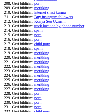
Geri bildirim:
porn
Geri bildirim:
meritking
Geri bildirim:
internet sitesi kurma
Geri bildirim:
Buy instagram followers
Geri bildirim:
Konya Seo Uzmanı
Geri bildirim:
track location by phone number
Geri bildirim:
spam
Geri bildirim:
porn
Geri bildirim:
porn
Geri bildirim:
child porn
Geri bildirim:
spam
Geri bildirim:
meritking
Geri bildirim:
meritking
Geri bildirim:
meritking
Geri bildirim:
meritking
Geri bildirim:
meritking
Geri bildirim:
meritking
Geri bildirim:
meritking
Geri bildirim:
meritking
Geri bildirim:
meritking
Geri bildirim:
porn
Geri bildirim:
porn
Geri bildirim:
porn
Geri bildirim:
porn
Geri bildirim:
child porn