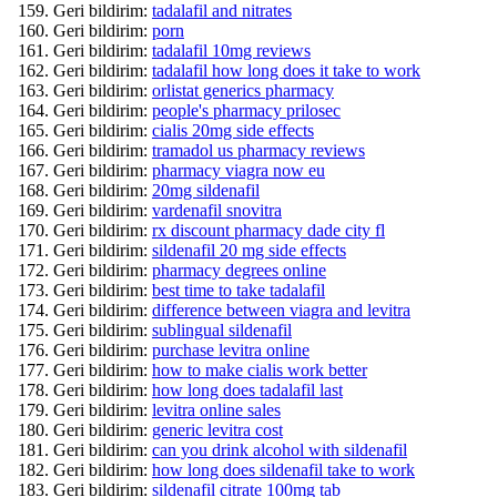
Geri bildirim:
tadalafil and nitrates
Geri bildirim:
porn
Geri bildirim:
tadalafil 10mg reviews
Geri bildirim:
tadalafil how long does it take to work
Geri bildirim:
orlistat generics pharmacy
Geri bildirim:
people's pharmacy prilosec
Geri bildirim:
cialis 20mg side effects
Geri bildirim:
tramadol us pharmacy reviews
Geri bildirim:
pharmacy viagra now eu
Geri bildirim:
20mg sildenafil
Geri bildirim:
vardenafil snovitra
Geri bildirim:
rx discount pharmacy dade city fl
Geri bildirim:
sildenafil 20 mg side effects
Geri bildirim:
pharmacy degrees online
Geri bildirim:
best time to take tadalafil
Geri bildirim:
difference between viagra and levitra
Geri bildirim:
sublingual sildenafil
Geri bildirim:
purchase levitra online
Geri bildirim:
how to make cialis work better
Geri bildirim:
how long does tadalafil last
Geri bildirim:
levitra online sales
Geri bildirim:
generic levitra cost
Geri bildirim:
can you drink alcohol with sildenafil
Geri bildirim:
how long does sildenafil take to work
Geri bildirim:
sildenafil citrate 100mg tab