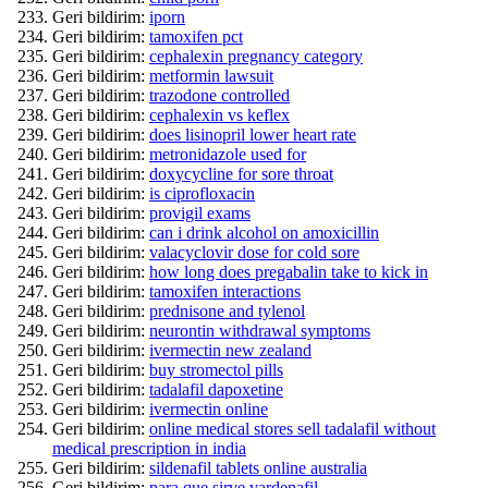
Geri bildirim:
iporn
Geri bildirim:
tamoxifen pct
Geri bildirim:
cephalexin pregnancy category
Geri bildirim:
metformin lawsuit
Geri bildirim:
trazodone controlled
Geri bildirim:
cephalexin vs keflex
Geri bildirim:
does lisinopril lower heart rate
Geri bildirim:
metronidazole used for
Geri bildirim:
doxycycline for sore throat
Geri bildirim:
is ciprofloxacin
Geri bildirim:
provigil exams
Geri bildirim:
can i drink alcohol on amoxicillin
Geri bildirim:
valacyclovir dose for cold sore
Geri bildirim:
how long does pregabalin take to kick in
Geri bildirim:
tamoxifen interactions
Geri bildirim:
prednisone and tylenol
Geri bildirim:
neurontin withdrawal symptoms
Geri bildirim:
ivermectin new zealand
Geri bildirim:
buy stromectol pills
Geri bildirim:
tadalafil dapoxetine
Geri bildirim:
ivermectin online
Geri bildirim:
online medical stores sell tadalafil without
medical prescription in india
Geri bildirim:
sildenafil tablets online australia
Geri bildirim:
para que sirve vardenafil