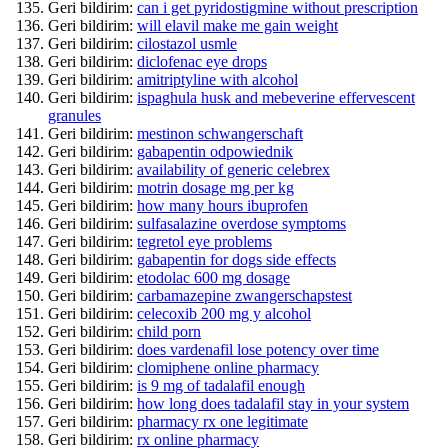
Geri bildirim:
can i get pyridostigmine without prescription
Geri bildirim:
will elavil make me gain weight
Geri bildirim:
cilostazol usmle
Geri bildirim:
diclofenac eye drops
Geri bildirim:
amitriptyline with alcohol
Geri bildirim:
ispaghula husk and mebeverine effervescent
granules
Geri bildirim:
mestinon schwangerschaft
Geri bildirim:
gabapentin odpowiednik
Geri bildirim:
availability of generic celebrex
Geri bildirim:
motrin dosage mg per kg
Geri bildirim:
how many hours ibuprofen
Geri bildirim:
sulfasalazine overdose symptoms
Geri bildirim:
tegretol eye problems
Geri bildirim:
gabapentin for dogs side effects
Geri bildirim:
etodolac 600 mg dosage
Geri bildirim:
carbamazepine zwangerschapstest
Geri bildirim:
celecoxib 200 mg y alcohol
Geri bildirim:
child porn
Geri bildirim:
does vardenafil lose potency over time
Geri bildirim:
clomiphene online pharmacy
Geri bildirim:
is 9 mg of tadalafil enough
Geri bildirim:
how long does tadalafil stay in your system
Geri bildirim:
pharmacy rx one legitimate
Geri bildirim:
rx online pharmacy