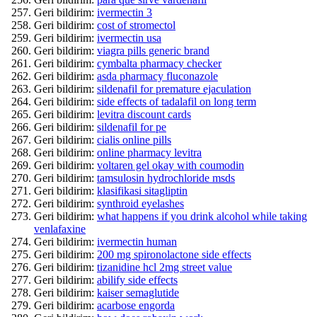
Geri bildirim:
ivermectin 3
Geri bildirim:
cost of stromectol
Geri bildirim:
ivermectin usa
Geri bildirim:
viagra pills generic brand
Geri bildirim:
cymbalta pharmacy checker
Geri bildirim:
asda pharmacy fluconazole
Geri bildirim:
sildenafil for premature ejaculation
Geri bildirim:
side effects of tadalafil on long term
Geri bildirim:
levitra discount cards
Geri bildirim:
sildenafil for pe
Geri bildirim:
cialis online pills
Geri bildirim:
online pharmacy levitra
Geri bildirim:
voltaren gel okay with coumodin
Geri bildirim:
tamsulosin hydrochloride msds
Geri bildirim:
klasifikasi sitagliptin
Geri bildirim:
synthroid eyelashes
Geri bildirim:
what happens if you drink alcohol while taking
venlafaxine
Geri bildirim:
ivermectin human
Geri bildirim:
200 mg spironolactone side effects
Geri bildirim:
tizanidine hcl 2mg street value
Geri bildirim:
abilify side effects
Geri bildirim:
kaiser semaglutide
Geri bildirim:
acarbose engorda