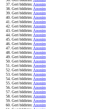
Geri bildirim:
Anonim
Geri bildirim:
Anonim
Geri bildirim:
Anonim
Geri bildirim:
Anonim
Geri bildirim:
Anonim
Geri bildirim:
Anonim
Geri bildirim:
Anonim
Geri bildirim:
Anonim
Geri bildirim:
Anonim
Geri bildirim:
Anonim
Geri bildirim:
Anonim
Geri bildirim:
Anonim
Geri bildirim:
Anonim
Geri bildirim:
Anonim
Geri bildirim:
Anonim
Geri bildirim:
Anonim
Geri bildirim:
Anonim
Geri bildirim:
Anonim
Geri bildirim:
Anonim
Geri bildirim:
Anonim
Geri bildirim:
Anonim
Geri bildirim:
Anonim
Geri bildirim:
Anonim
Geri bildirim:
Anonim