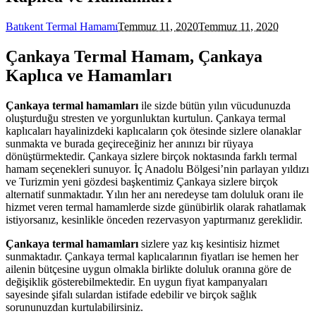
Batıkent Termal Hamamı
Temmuz 11, 2020
Temmuz 11, 2020
Çankaya Termal Hamam, Çankaya
Kaplıca ve Hamamları
Çankaya termal hamamları
ile sizde bütün yılın vücudunuzda
oluşturduğu stresten ve yorgunluktan kurtulun. Çankaya termal
kaplıcaları hayalinizdeki kaplıcaların çok ötesinde sizlere olanaklar
sunmakta ve burada geçireceğiniz her anınızı bir rüyaya
dönüştürmektedir. Çankaya sizlere birçok noktasında farklı termal
hamam seçenekleri sunuyor. İç Anadolu Bölgesi’nin parlayan yıldızı
ve Turizmin yeni gözdesi başkentimiz Çankaya sizlere birçok
alternatif sunmaktadır. Yılın her anı neredeyse tam doluluk oranı ile
hizmet veren termal hamamlerde sizde günübirlik olarak rahatlamak
istiyorsanız, kesinlikle önceden rezervasyon yaptırmanız gereklidir.
Çankaya termal hamamları
sizlere yaz kış kesintisiz hizmet
sunmaktadır. Çankaya termal kaplıcalarının fiyatları ise hemen her
ailenin bütçesine uygun olmakla birlikte doluluk oranına göre de
değişiklik gösterebilmektedir. En uygun fiyat kampanyaları
sayesinde şifalı sulardan istifade edebilir ve birçok sağlık
sorununuzdan kurtulabilirsiniz.